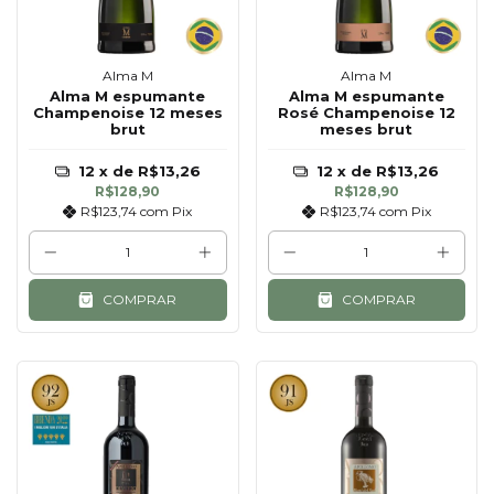
Alma M
Alma M
Alma M espumante
Alma M espumante
Champenoise 12 meses
Rosé Champenoise 12
brut
meses brut
12
x de
R$13,26
12
x de
R$13,26
R$128,90
R$128,90
R$123,74
com
Pix
R$123,74
com
Pix
COMPRAR
COMPRAR