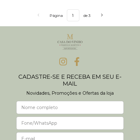
Página
de 3
CADASTRE-SE E RECEBA EM SEU E-
MAIL
Novidades, Promoções e Ofertas da loja