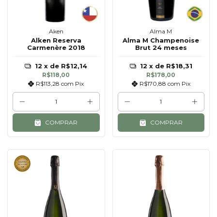
Aken
Alma M
Alken Reserva
Alma M Champenoise
Carmenère 2018
Brut 24 meses
12
x de
R$12,14
12
x de
R$18,31
R$118,00
R$178,00
R$113,28
com
Pix
R$170,88
com
Pix
COMPRAR
COMPRAR