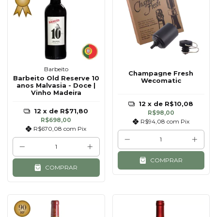
Barbeito
Champagne Fresh
Barbeito Old Reserve 10
Wecomatic
anos Malvasia - Doce |
Vinho Madeira
12
x de
R$10,08
12
x de
R$71,80
R$98,00
R$698,00
R$94,08
com
Pix
R$670,08
com
Pix
COMPRAR
COMPRAR