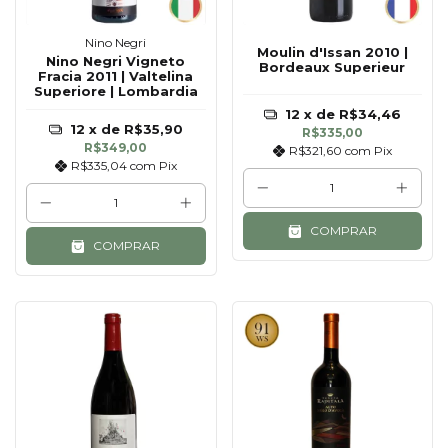
Nino Negri
Moulin d'Issan 2010 |
Nino Negri Vigneto
Bordeaux Superieur
Fracia 2011 | Valtelina
Superiore | Lombardia
12
x de
R$34,46
12
x de
R$35,90
R$335,00
R$349,00
R$321,60
com
Pix
R$335,04
com
Pix
COMPRAR
COMPRAR