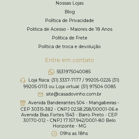
Nossas Lojas
Blog
Política de Privacidade
Politica de Acesso - Maiores de 18 Anos
Política de Frete
Política de troca e devolução
Entre em contato
5531975040085
Loja física: (31) 3337-7177 / 99205-0226 (31)
99205-0113 ou Loja virtual: (31) 97504 0085
site@casadovinho.com.br
Avenida Bandeirantes 504 - Mangabeiras -
CEP 30315-382 - CNPJ 02.58.258/00001-06 e
Avenida Bias Fortes 1543 - Barro Preto - CEP
30170-012 - CNPJ 17.157.942/0001-80 Belo
Horizonte - MG
09hs as 18hs