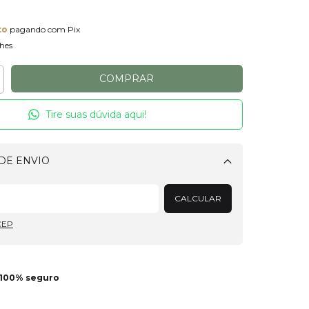
to
pagando com Pix
hes
Tire suas dúvida aqui!
DE ENVIO
Alterar CEP
CALCULAR
CEP
100% seguro