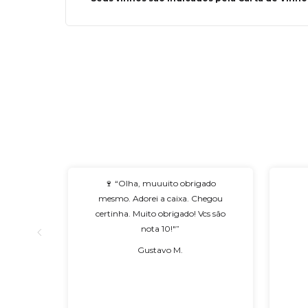
🍷 “Olha, muuuito obrigado
mesmo. Adorei a caixa. Chegou
certinha. Muito obrigado! Vcs são
nota 10!"”
Gustavo M.