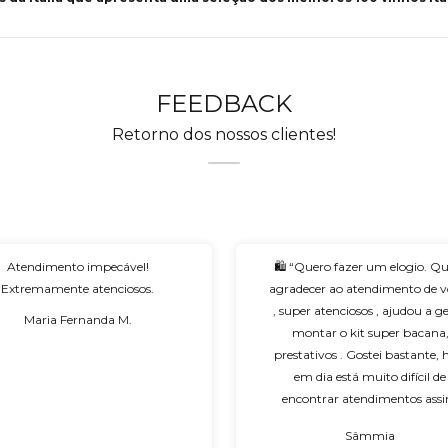
FEEDBACK
Retorno dos nossos clientes!
Atendimento impecável!
🛍️ “Quero fazer um elogio. Q
Extremamente atenciosos.
agradecer ao atendimento de v
, super atenciosos , ajudou a g
Maria Fernanda M.
montar o kit super bacana
prestativos . Gostei bastante, 
em dia está muito difícil de
encontrar atendimentos ass
hehe.. Muito obrigada e que D
Sâmmia
abençoe vocês 🥰🥰!