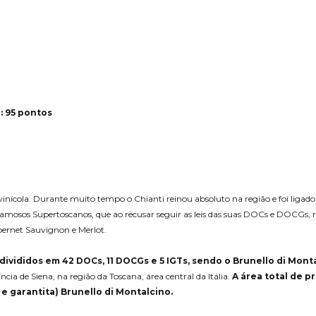
: 95 pontos
inícola. Durante muito tempo o Chianti reinou absoluto na região e foi ligad
 famosos Supertoscanos, que ao recusar seguir as leis das suas DOCs e DOCGs
bernet Sauvignon e Merlot.
ivididos em 42 DOCs, 11 DOCGs e 5 IGTs, sendo o Brunello di Monta
a de Siena, na região da Toscana, área central da Itália.
A área total de p
e garantita) Brunello di Montalcino.