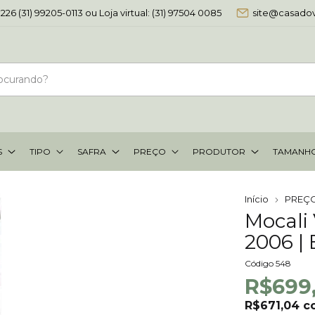
-0226 (31) 99205-0113 ou Loja virtual: (31) 97504 0085
site@casado
S
TIPO
SAFRA
PREÇO
PRODUTOR
TAMANH
Início
PREÇ
Mocali
2006 | 
Código
548
R$699
R$671,04
c