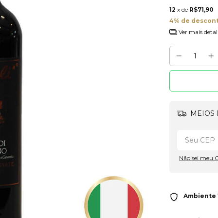
12
x de
R$71,90
4% de descon
Ver mais detal
MEIOS 
Não sei meu 
Ambiente 