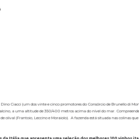
 Dino Ciacci (um dos vinte e cinco promotores do Consórcio de Brunello di Monta
talcino, a uma altitude de 350/400 metros acima do nível do mar. Compreende c
e olival (Frantoio, Leccino e Moraiolo). A fazenda está situada nas colinas que 
s da Itália que apresenta uma seleção dos melhores 100 vinhos ita