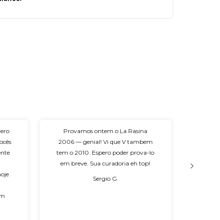
uero
Provamos ontem o La Rasina
"Boa .
ocês
2006 — genial! Vi que V tambem
confiar
ente
tem o 2010. Espero poder prova-lo
m
,
em breve. Sua curadoria eh top!
hoje
Sergio G.
im
eus