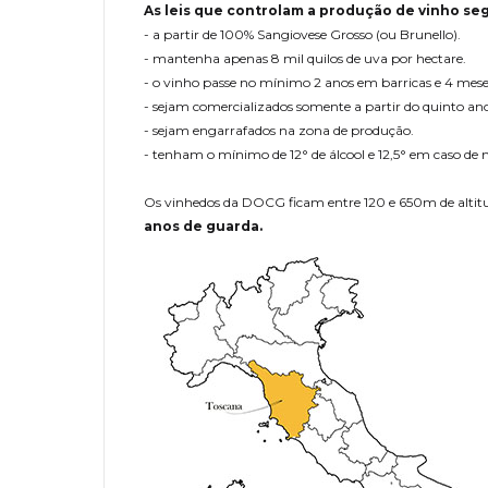
As leis que controlam a produção de vinho se
- a partir de 100% Sangiovese Grosso (ou Brunello).
- mantenha apenas 8 mil quilos de uva por hectare.
- o vinho passe no mínimo 2 anos em barricas e 4 mese
- sejam comercializados somente a partir do quinto ano 
- sejam engarrafados na zona de produção.
- tenham o mínimo de 12° de álcool e 12,5° em caso de
Os vinhedos da DOCG ficam entre 120 e 650m de altitu
anos de guarda.