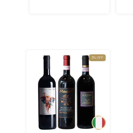
3
%
OFF