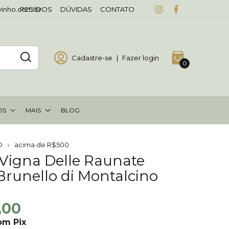
vinho.com.br
PEDIDOS
DÚVIDAS
CONTATO
Cadastre-se
|
Fazer login
0
OS
MAIS
BLOG
O
acima de R$500
 Vigna Delle Raunate
Brunello di Montalcino
,00
om
Pix