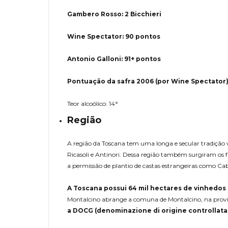
Gambero Rosso: 2 Bicchieri
Wine Spectator: 90 pontos
Antonio Galloni: 91+ pontos
Pontuação da safra 2006 (por Wine Spectator)
Teor alcoólico: 14°
Região
A região da Toscana tem uma longa e secular tradição v
Ricasoli e Antinori. Dessa região também surgiram os
a permissão de plantio de castas estrangeiras como Ca
A Toscana possui 64 mil hectares de vinhedos d
Montalcino abrange a comuna de Montalcino, na provínci
a DOCG (denominazione di origine controllata 