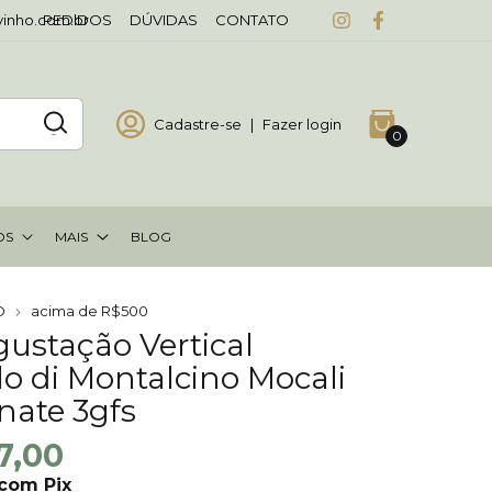
vinho.com.br
PEDIDOS
DÚVIDAS
CONTATO
Cadastre-se
|
Fazer login
0
OS
MAIS
BLOG
O
acima de R$500
gustação Vertical
lo di Montalcino Mocali
nate 3gfs
7,00
com
Pix