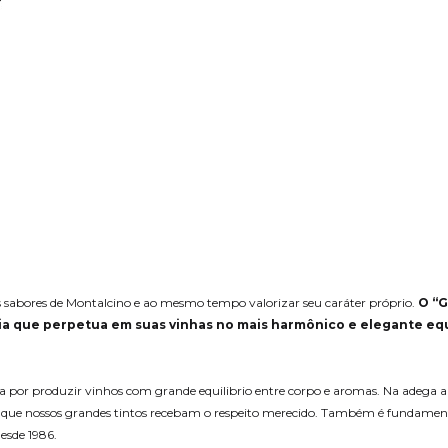
os sabores de Montalcino e ao mesmo tempo valorizar seu caráter próprio.
O “G
ria que perpetua em suas vinhas no mais harmônico e elegante equi
a por produzir vinhos com grande equilibrio entre corpo e aromas. Na adega a i
ir que nossos grandes tintos recebam o respeito merecido. Também é fundamen
desde 1986.