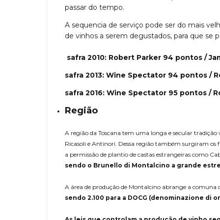
passar do tempo.
A sequencia de serviço pode ser do mais ve
de vinhos a serem degustados, para que se p
safra 2010: Robert Parker 94 pontos /
Ja
safra 2013: Wine Spectator 94 pontos / 
safra 2016:
Wine Spectator 95 pontos
/ R
Região
A região da Toscana tem uma longa e secular tradição v
Ricasoli e Antinori. Dessa região também surgiram os
a permissão de plantio de castas estrangeiras como Ca
sendo o Brunello di Montalcino a grande estrel
A área de produção de Montalcino abrange a comuna de M
sendo 2.100 para a DOCG (denominazione di ori
As leis que controlam a produção de vinho se