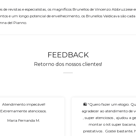
e revistas e especialistas, os magníficos Brunellos de Vincenzo Abbruzzese 
ntos e um longo potencial de envelhecimento, os Brunellos Valdicava são cad
donna del Pianno.
FEEDBACK
Retorno dos nossos clientes!
Atendimento impecável!
🛍️ “Quero fazer um elogio. Q
Extremamente atenciosos.
agradecer ao atendimento de v
, super atenciosos , ajudou a g
Maria Fernanda M.
montar o kit super bacana
prestativos . Gostei bastante, 