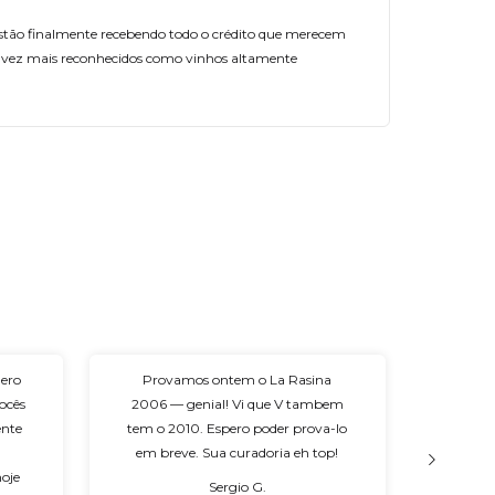
estão finalmente recebendo todo o crédito que merecem
a vez mais reconhecidos como vinhos altamente
uero
Provamos ontem o La Rasina
"Boa .
ocês
2006 — genial! Vi que V tambem
confiar
ente
tem o 2010. Espero poder prova-lo
m
,
em breve. Sua curadoria eh top!
hoje
Sergio G.