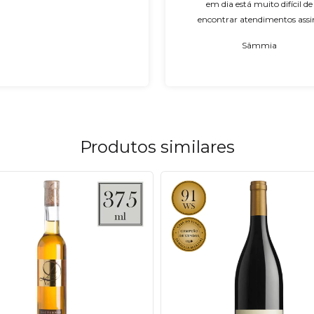
em dia está muito difícil de
encontrar atendimentos ass
hehe.. Muito obrigada e que D
Sâmmia
abençoe vocês 🥰🥰!
Ótimo final de semana"”
Produtos similares