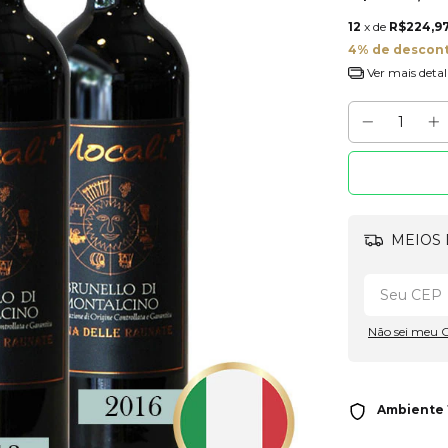
12
x de
R$224,9
4% de descon
Ver mais detal
MEIOS 
Não sei meu 
Ambiente 