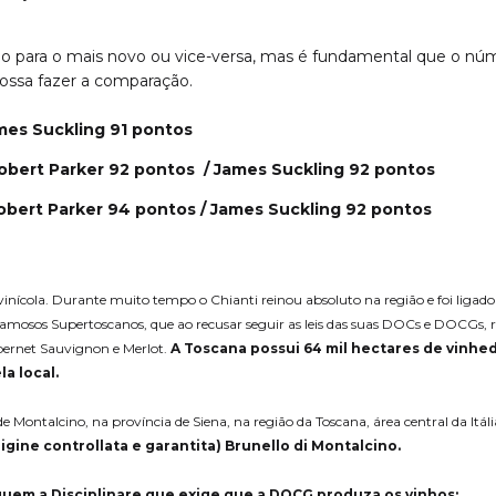
lho para o mais novo ou vice-versa, mas é fundamental que o n
ossa fazer a comparação.
mes Suckling
91 pontos
Robert Parker 92 pontos /
James Suckling 92 pontos
obert Parker 94 pontos /
James Suckling 92 pontos
inícola. Durante muito tempo o Chianti reinou absoluto na região e foi ligad
 famosos Supertoscanos, que ao recusar seguir as leis das suas DOCs e DOCGs
bernet Sauvignon e Merlot.
A Toscana possui 64 mil hectares de vinhed
a local.
ontalcino, na província de Siena, na região da Toscana, área central da Itáli
gine controllata e garantita) Brunello di Montalcino.
guem a Disciplinare que exige que a DOCG produza os vinhos: