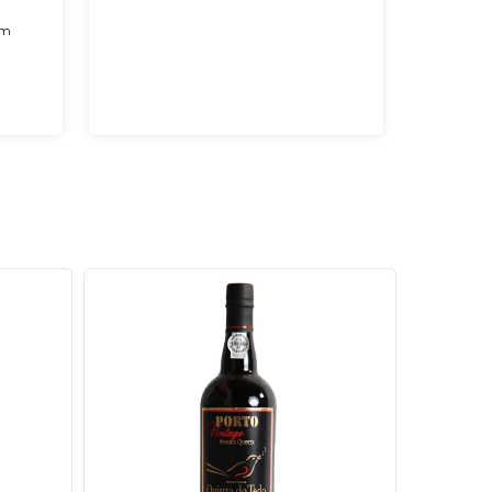
im
eus