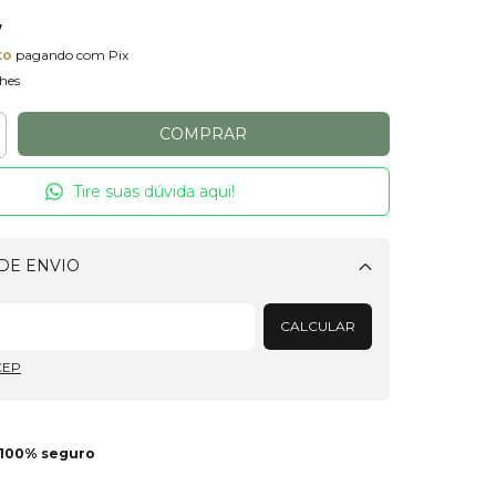
7
to
pagando com Pix
hes
Tire suas dúvida aqui!
DE ENVIO
Alterar CEP
CALCULAR
CEP
100% seguro