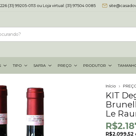
-0226 (31) 99205-0113 ou Loja virtual: (31) 97504 0085
site@casado
S
TIPO
SAFRA
PREÇO
PRODUTOR
TAMANH
Início
PREÇ
KIT De
Brunel
Le Rau
R$2.18
R$2.099,52