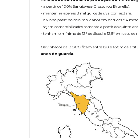
- a partir de 100% Sangiovese Grosso (ou Brunello).
- mantenha apenas 8 mil quilos de uva por hectare.
- o vinho passe no mínimo 2 anos em barricas e 4 mese
- sejam comercializados somente a partir do quinto ano
- tenham o mínimo de 12° de álcool e 12,5° em caso de
Os vinhedos da DOCG ficam entre 120 e 650m de altitu
anos de guarda.