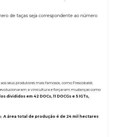
úmero de taças seja correspondente ao número
o aos seus produtores mais famosos, como Frescobaldi,
, revolucionaram a vinicultura e forçaram mudanças como
os divididos em 42 DOCs, 11 DOCGs e 5 IGTs,
a.
A área total de produção é de 24 mil hectares