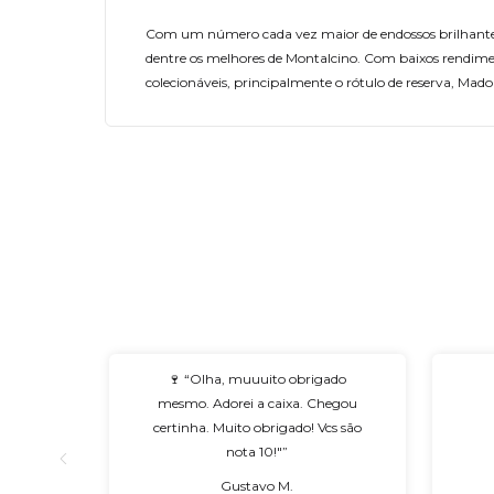
Com um número cada vez maior de endossos brilhantes d
dentre os melhores de Montalcino. Com baixos rendime
colecionáveis, principalmente o rótulo de reserva, Ma
🍷 “Olha, muuuito obrigado
mesmo. Adorei a caixa. Chegou
certinha. Muito obrigado! Vcs são
nota 10!"”
Gustavo M.